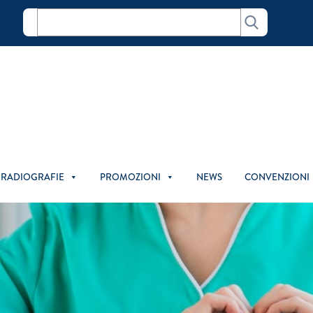
C
e
r
c
a
RADIOGRAFIE
PROMOZIONI
NEWS
CONVENZIONI