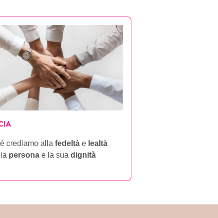
CIA
é crediamo alla
fedeltà
e
lealtà
 la
persona
e la sua
dignità