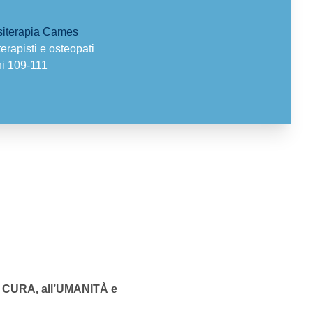
esiterapia Cames
terapisti e osteopati
ni 109-111
la CURA, all’UMANITÀ e