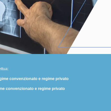
ttua:
egime convenzionato e regime privato
ime convenzionato e regime privato